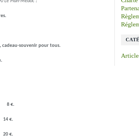
Charte
90 Le Pian-Médoc
:
Partena
Règlem
res.
Réglem
CATÉ
ts, cadeau-souvenir pour tous.
Articl
e.
: 8 €.
 14 €.
 20 €.